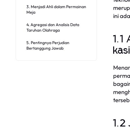
3. Menjadi Ahli dalam Permainan
merupa
Meja
ini a
4. Agregasi dan Analisis Data
Taruhan Olahraga
1.1
5. Pentingnya Perjudian
Bertanggung Jawab
kas
Menar
permai
bagaim
mengha
terseb
1.2