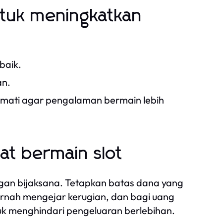
untuk meningkatkan
baik.
an.
kmati agar pengalaman bermain lebih
at bermain slot
ngan bijaksana. Tetapkan batas dana yang
ernah mengejar kerugian, dan bagi uang
uk menghindari pengeluaran berlebihan.