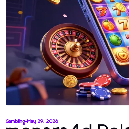
Gambling
-
May 29, 2026