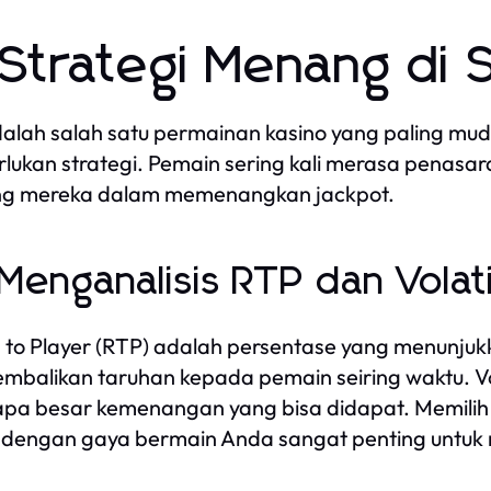
 Strategi Menang di 
dalah salah satu permainan kasino yang paling mu
ukan strategi. Pemain sering kali merasa penas
ng mereka dalam memenangkan jackpot.
 Menganalisis RTP dan Volati
 to Player (RTP) adalah persentase yang menunjuk
balikan taruhan kepada pemain seiring waktu. Vo
pa besar kemenangan yang bisa didapat. Memilih sl
i dengan gaya bermain Anda sangat penting untu