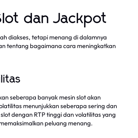
Slot dan Jackpot
dah diakses, tetapi menang di dalamnya
aran tentang bagaimana cara meningkatkan
litas
kan seberapa banyak mesin slot akan
latilitas menunjukkan seberapa sering dan
ot dengan RTP tinggi dan volatilitas yang
k memaksimalkan peluang menang.