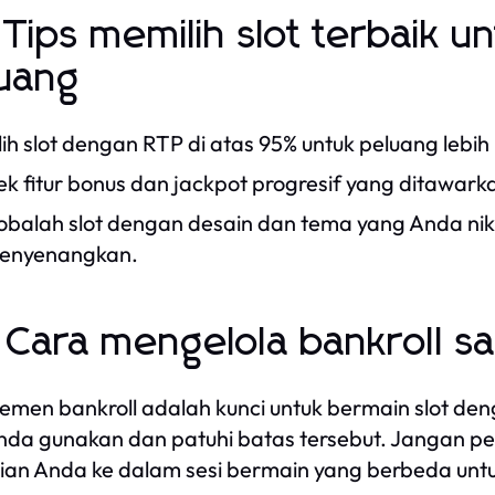
 Tips memilih slot terbaik 
uang
lih slot dengan RTP di atas 95% untuk peluang lebih 
ek fitur bonus dan jackpot progresif yang ditawark
obalah slot dengan desain dan tema yang Anda ni
enyenangkan.
 Cara mengelola bankroll sa
men bankroll adalah kunci untuk bermain slot de
nda gunakan dan patuhi batas tersebut. Jangan p
ian Anda ke dalam sesi bermain yang berbeda unt